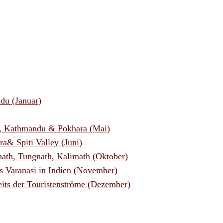
du (Januar)
h, Kathmandu & Pokhara (Mai)
a& Spiti Valley (Juni)
nath, Tungnath, Kalimath (Oktober)
s Varanasi in Indien (November)
eits der Touristenströme (Dezember)