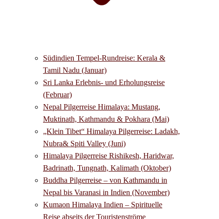
Südindien Tempel-Rundreise: Kerala &
Tamil Nadu (Januar)
Sri Lanka Erlebnis- und Erholungsreise
(Februar)
Nepal Pilgerreise Himalaya: Mustang,
Muktinath, Kathmandu & Pokhara (Mai)
„Klein Tibet“ Himalaya Pilgerreise: Ladakh,
Nubra& Spiti Valley (Juni)
Himalaya Pilgerreise Rishikesh, Haridwar,
Badrinath, Tungnath, Kalimath (Oktober)
Buddha Pilgerreise – von Kathmandu in
Nepal bis Varanasi in Indien (November)
Kumaon Himalaya Indien – Spirituelle
Reise abseits der Touristenströme