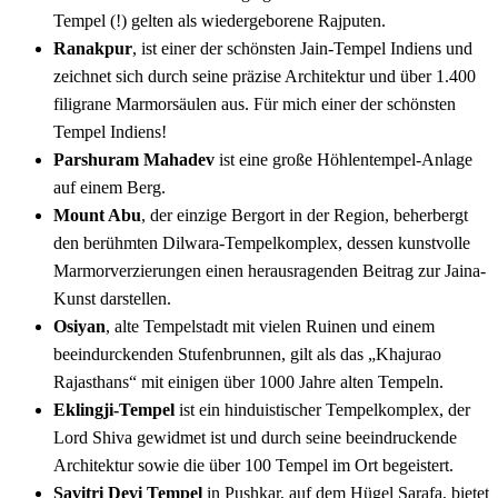
Tempel (!) gelten als wiedergeborene Rajputen.
Ranakpur
, ist einer der schönsten Jain-Tempel Indiens und
zeichnet sich durch seine präzise Architektur und über 1.400
filigrane Marmorsäulen aus. Für mich einer der schönsten
Tempel Indiens!
Parshuram Mahadev
ist eine große Höhlentempel-Anlage
auf einem Berg.
Mount Abu
, der einzige Bergort in der Region, beherbergt
den berühmten Dilwara-Tempelkomplex, dessen kunstvolle
Marmorverzierungen einen herausragenden Beitrag zur Jaina-
Kunst darstellen.
Osiyan
, alte Tempelstadt mit vielen Ruinen und einem
beeindurckenden Stufenbrunnen, gilt als das „Khajurao
Rajasthans“ mit einigen über 1000 Jahre alten Tempeln.
Eklingji-Tempel
ist ein hinduistischer Tempelkomplex, der
Lord Shiva gewidmet ist und durch seine beeindruckende
Architektur sowie die über 100 Tempel im Ort begeistert.
Savitri Devi Tempel
in Pushkar, auf dem Hügel Sarafa, bietet